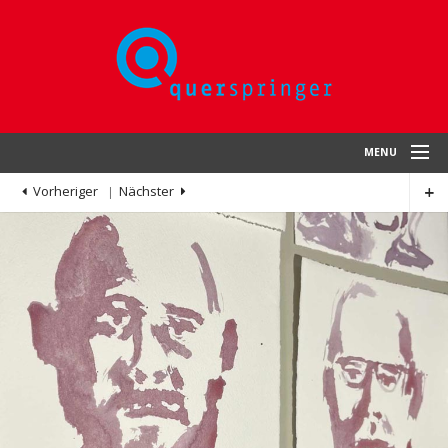
MENU
Vorheriger
Nächster
HOME
ÜBER UNS
KÜNSTLER
THEMEN
EXKLUSIVKÜNSTLER
KONTAKT